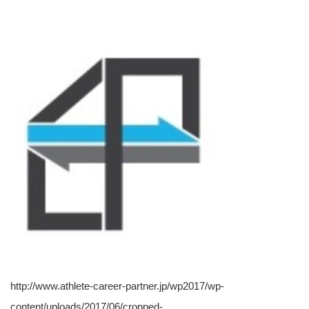
http://www.athlete-career-partner.jp/wp2017/wp-
content/uploads/2017/06/cropped-