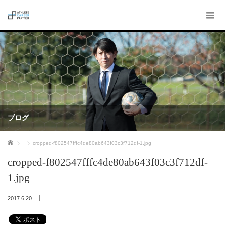
ブログ
ホーム
cropped-f802547fffc4de80ab643f03c3f712df-1.jpg
cropped-f802547fffc4de80ab643f03c3f712df-
1.jpg
2017.6.20